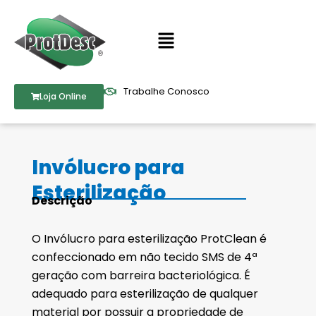
Ir
para
Menu
o
conteúdo
Trabalhe Conosco
Loja Online
Invólucro para
Esterilização
Descrição
O Invólucro para esterilização ProtClean é
confeccionado em não tecido SMS de 4ª
geração com barreira bacteriológica. É
adequado para esterilização de qualquer
material por possuir a propriedade de