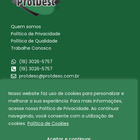
Quem somos
Política de Privacidade
Política de Qualidade
Trabalhe Conosco
(19) 3026-5757
(19) 3026-5757
protdesc@protdesc.com.br
Nos siga nas redes
Nosso website faz uso de cookies para personalizar e
I
Y
F
n
o
a
melhorar a sua experiência. Para mais informações,
s
u
c
acesse nossa Política de Privacidade. Ao continuar
t
t
e
a
u
b
navegando, você consente com a utilização de
ALERTA AO CONSUMIDOR NÃO SEJA
g
b
o
ENGANADO
r
e
o
cookies.
Política de Cookies
a
k
m
Aceitar e continuar