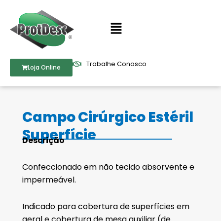
Ir
para
Menu
o
conteúdo
Trabalhe Conosco
Loja Online
Campo Cirúrgico Estéril
Superfície
Descrição
Confeccionado em não tecido absorvente e
impermeável.
Indicado para cobertura de superfícies em
geral e cobertura de mesa auxiliar (de